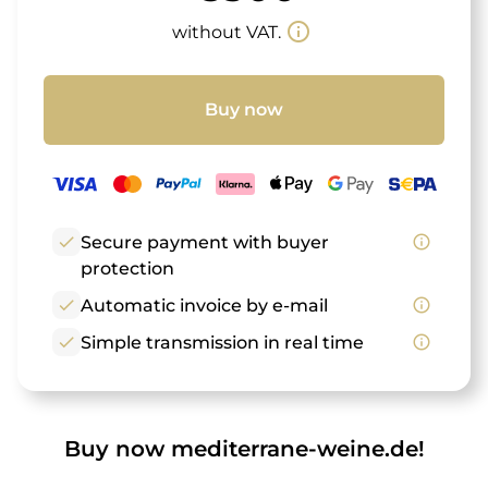
info_outline
without VAT.
Buy now
check
Secure payment with buyer
info_outline
protection
check
Automatic invoice by e-mail
info_outline
check
Simple transmission in real time
info_outline
Buy now mediterrane-weine.de!