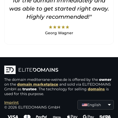
for the domain immediately and
was able to get started right away.
Highly recommended!"
star
star
star
star
star
Georg Wagner
The domain
mediterrane-weine.de
is offered by the
owner
on the
domain marketplace
and sold via ELITEDOMAINS
GmbH as
trustee
. The technology for selling
domains
is
used for this purpose.
Imprint
English
© 2026 ELITEDOMAINS GmbH