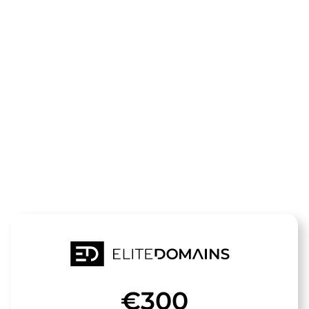
The domain
mediterrane-
weine.de
is for sale
€300