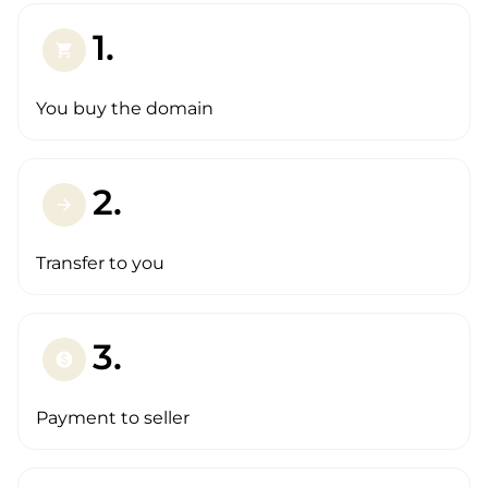
1.
shopping_cart
You buy the domain
2.
arrow_forward
Transfer to you
3.
paid
Payment to seller